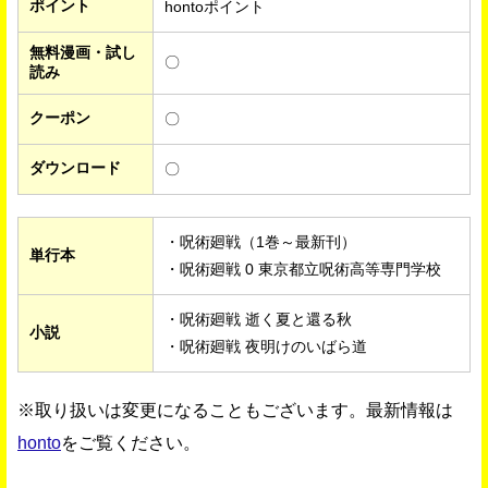
ポイント
hontoポイント
無料漫画・試し
〇
読み
クーポン
〇
ダウンロード
〇
・呪術廻戦（1巻～最新刊）
単行本
・呪術廻戦 0 東京都立呪術高等専門学校
・呪術廻戦 逝く夏と還る秋
小説
・呪術廻戦 夜明けのいばら道
※取り扱いは変更になることもございます。最新情報は
honto
をご覧ください。