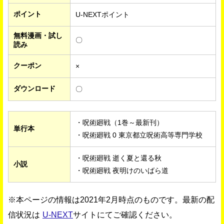
ポイント
U-NEXTポイント
無料漫画・試し
〇
読み
クーポン
×
ダウンロード
〇
・呪術廻戦（1巻～最新刊）
単行本
・呪術廻戦 0 東京都立呪術高等専門学校
・呪術廻戦 逝く夏と還る秋
小説
・呪術廻戦 夜明けのいばら道
※本ページの情報は2021年2月時点のものです。最新の配
信状況は
U-NEXT
サイトにてご確認ください。