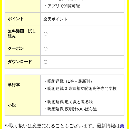
・アプリで閲覧可能
ポイント
楽天ポイント
無料漫画・試し
〇
読み
クーポン
〇
ダウンロード
〇
・呪術廻戦（1巻～最新刊）
単行本
・呪術廻戦 0 東京都立呪術高等専門学校
・呪術廻戦 逝く夏と還る秋
小説
・呪術廻戦 夜明けのいばら道
※取り扱いは変更になることもございます。最新情報は
楽