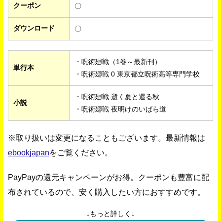
クーポン
〇
ダウンロード
〇
・呪術廻戦（1巻～最新刊）
単行本
・呪術廻戦 0 東京都立呪術高等専門学校
・呪術廻戦 逝く夏と還る秋
小説
・呪術廻戦 夜明けのいばら道
※取り扱いは変更になることもございます。最新情報は
ebookjapan
をご覧ください。
PayPayの還元キャンペーンがお得。クーポンも豊富に配
布されているので、安く購入したい方におすすめです。
↓もっと詳しく↓