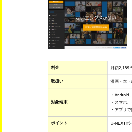
料金
月額2,1
取扱い
漫画・本・
・Android
対象端末
・スマホ、
・アプリで
ポイント
U-NEXT