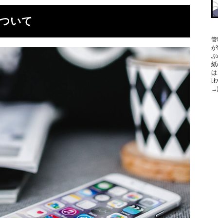
について
管
が
ぶ
紙
は
比
→