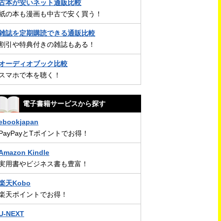
古本が安いネット通販比較
紙の本も漫画も中古で安く買う！
雑誌を定期購読できる通販比較
割引や特典付きの雑誌もある！
オーディオブック比較
スマホで本を聴く！
電子書籍サービスから探す
ebookjapan
PayPayとTポイントでお得！
Amazon Kindle
実用書やビジネス書も豊富！
楽天Kobo
楽天ポイントでお得！
U-NEXT