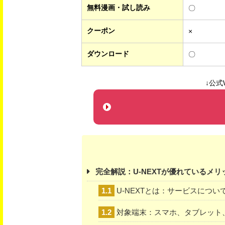
無料漫画・試し読み
〇
クーポン
×
ダウンロード
〇
↓公式
完全解説：U-NEXTが優れているメリ
1.1
U-NEXTとは：サービスについ
1.2
対象端末：スマホ、タブレット