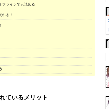
オフラインでも読める
見れる！
！
め
が優れているメリット