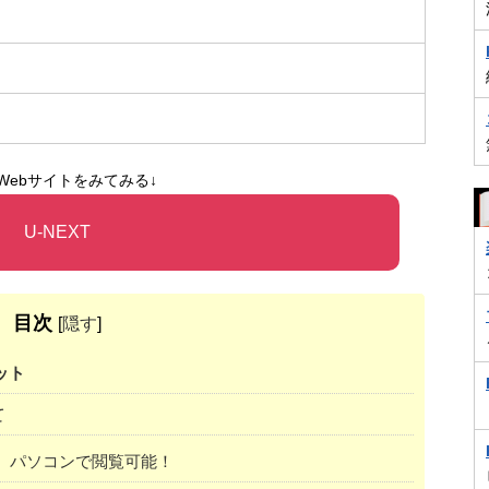
Webサイトをみてみる↓
U-NEXT
目次
[
隠す
]
ット
て
、パソコンで閲覧可能！